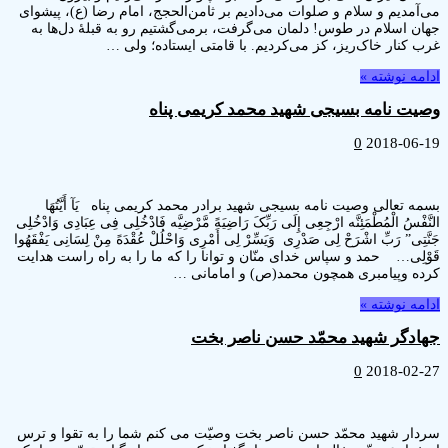
مدیم و سلام و صلوات می‌دادیم بر ثامن‌الحجج، امام رضا (ع)، پیشوای
 اسلام در طوس! دلمان می‌گرفت، برمی‌گشتیم رو به قبلۀ دل‌ها به
کنار خاک‌ریز، کز می‌کردیم. با قامتی ایستاده؛ ولی …
ه نوشته »
ت نامه بسیجی شهید محمد کریمی پناه
0
2018-0
تعالی وصیت نامه بسیجی شهید برادر محمد کریمی پناه یَآ أَیَّتُهَا
ْسُ الْمُطْمَئِنَّه ارْجِعِى إِلَى‏ رَبِّکَ رَاضِیَهً مَّرْضِیَّه فَادْخُلِى فِى عِبَادِى وَادْخُلِى
ِى‏” رَبِّ اشْرَحْ لِی صَدْرِی وَیَسِّرْ لِی أَمْرِی وَاحْلُلْ عُقْدَهً مِنْ لِسَانِی یَفْقَهُوا
لِی… حمد و سپاس خدای منّان و توانا را که ما را به راه راست هدایت
 وپیامبری همچون محمد(ص) و امامانی …
ه نوشته »
دگر شهید محمّد حسن ناصر بخت
0
2018-0
ر شهید محمّد حسن ناصر بخت وصیّت می کنم شما را به تقوا و ترس