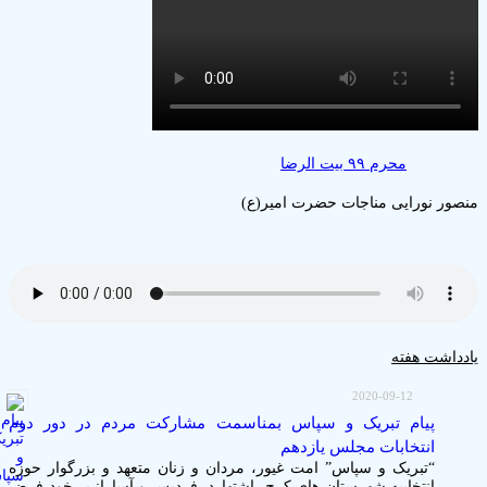
محرم ۹۹ بیت الرضا
ر نورایی مناجات حضرت امیر(ع)
اشت هفته
2020-09-12
پیام تبریک و سپاس بمناسمت مشارکت مردم در دور دوم
انتخابات مجلس یازدهم
“تبریک و سپاس” امت غیور، مردان و زنان متعهد و بزرگوار حوزه
انتخابیه شهرستان های کرج، اشتهارد، فردیس و آسارا: بر خود فرض