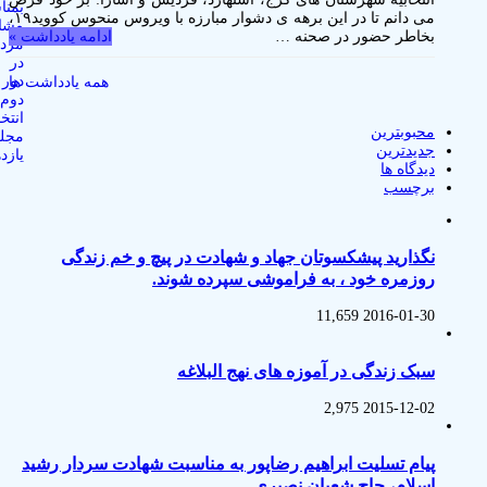
مى دانم تا در این برهه ی دشوار مبارزه با ویروس منحوس کووید١٩،
بخاطر حضور در صحنه …
ادامه یادداشت »
همه یادداشت ها
محبوبترین
جدیدترین
دیدگاه ها
برچسب
نگذارید پیشکسوتان جهاد و شهادت در پیچ و خم زندگی
روزمره خود ، به فراموشی سپرده شوند.
11,659
2016-01-30
سبک زندگی در آموزه های نهج البلاغه
2,975
2015-12-02
پیام تسلیت ابراهیم رضاپور به مناسبت شهادت سردار رشید
اسلام، حاج شعبان نصیری