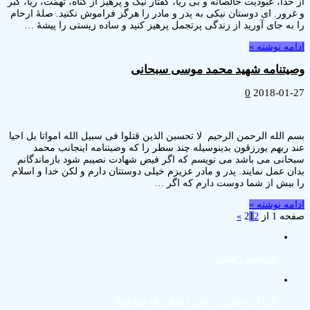
ا، عبودیّت خالصانه و بی ریا، گفتار نیک و پرهیز از گناه، تهمّت، ریا، کبر
ور. ای دوستان نیکی به پدر و مادر را هرگز فراموش نکنید. صلۀ ارحام
ه جای آورید از زندگی پرتجمل پرهیز کنید و ساده زیستی را پیشۀ …
ه نوشته »
تنامه شهید محمد موسی سبحانی
0
2018-0
الله الرحمن الرحیم لا تحسبن الذین قتلوا فی سبیل الله امواتا بل احیا
ربهم یورزقون بدینوسیله چند سطر را که وصیتنامه اینجانب محمد
نی می باشد می نویسم که اگر فیض شهادت نصیبم شود بازماندگانم
 عمل نمایند. پدر و مادر عزیزم خیلی دوستتان دارم و لکن خدا و اسلام
یش از شما دوست دارم که اگر …
ه نوشته »
از 2
2
1
»
ابراهيم رضاپور
گردان حضرت علی اصغر(ع) میاندواب