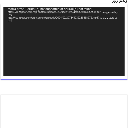
ویدئو روز
Media error: Format(s) not supported or source(s) not found
دریافت پرونده: https://rezapoor.com/wp-content/uploads/2024/02/297345035286438575.mp4?
_=1
دریافت پرونده: http://rezapoor.com/wp-content/uploads/2024/02/297345035286438575.mp4?
_=1