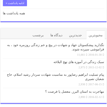
ادامه یادداشت »
همه یادداشت ها
محبوبترین
جدیدترین
دیدگاه ها
برچسب
نگذارید پیشکسوتان جهاد و شهادت در پیچ و خم زندگی روزمره خود ، به
فراموشی سپرده شوند.
11,661
2016-01-30
سبک زندگی در آموزه های نهج البلاغه
2,975
2015-12-02
پیام تسلیت ابراهیم رضاپور به مناسبت شهادت سردار رشید اسلام، حاج
شعبان نصیری
2,938
2017-06-15
مهاجرت به استان البرز, معضل یا فرصت ؟
2,890
2016-02-12