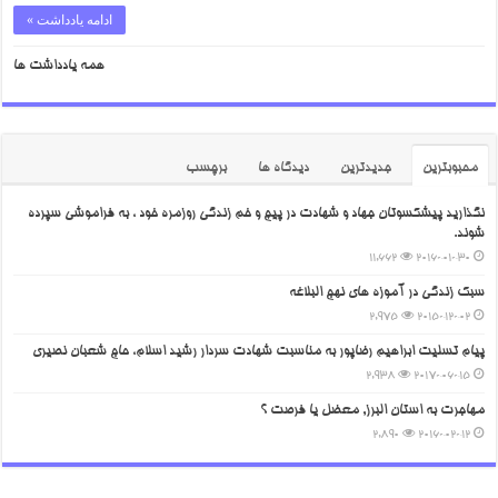
ادامه یادداشت »
همه یادداشت ها
محبوبترین
جدیدترین
دیدگاه ها
برچسب
نگذارید پیشکسوتان جهاد و شهادت در پیچ و خم زندگی روزمره خود ، به فراموشی سپرده
شوند.
11,662
2016-01-30
سبک زندگی در آموزه های نهج البلاغه
2,975
2015-12-02
پیام تسلیت ابراهیم رضاپور به مناسبت شهادت سردار رشید اسلام، حاج شعبان نصیری
2,938
2017-06-15
مهاجرت به استان البرز, معضل یا فرصت ؟
2,890
2016-02-12