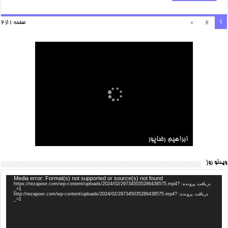
1
»
2
صفحه 1 از 2
شهید مدافع حرم
ابراهيم رضاپور
ویدئو روز
Media error: Format(s) not supported or source(s) not found
دریافت پرونده: https://rezapoor.com/wp-content/uploads/2024/02/297345035286438575.mp4?
_=1
دریافت پرونده: http://rezapoor.com/wp-content/uploads/2024/02/297345035286438575.mp4?
_=1