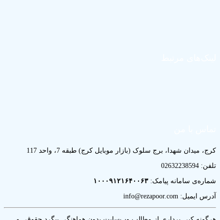
لینک‌های مرتبط
تماس با من
کرج، میدان شهدا، برج سلوک (بازار موبایل کرج) طبقه 7، واحد 117
تلفن: 02632238594
شماره‌ی سامانه پیامک:
۱۰۰۰۹۱۲۱۶۴۰۰۶۳
آدرس ایمیل: info@rezapoor.com
هرگونه کپی برداری از مطالب وب‌سایت بدون هماهنگی پیگرد حقوقی و