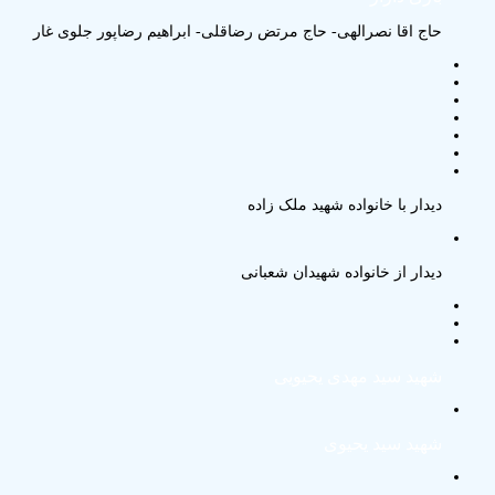
حاج اقا نصرالهی- حاج مرتض رضاقلی- ابراهیم رضاپور جلوی غار
دیدار با خانواده شهید ملک زاده
دیدار از خانواده شهیدان شعبانی
شهید سید مهدی یحیویی
شهید سید یحیوی