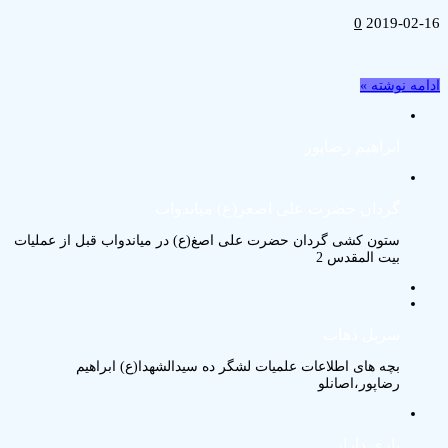
0
2019-02-16
ادامه نوشته »
ابراهيم رضاپور
گردان حضرت علی اصغر(ع) میاندواب
ستون کشی گردان حضرت علی اصغ(ع) در میاندواب قبل از عملیات
بیت المقدس 2
سرپل ذهاب
بچه های اطلاعات علمیات لشگر ده سیدالشهدا(ع) ابراهیم
رضاپور،اصانلو
بازی داراز