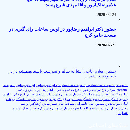
غلامرضاکیانپور و آقا مهدی شرع پسند
2020-02-24
حضور دکتر ابراهیم رضاپور در اولین ساعات رای گیری در
مسجد جامع کرج
2020-02-21
حسین: سلام حاجی انشااله سالم و تندرست باشید وهمیشه در در
خط ولایت باشید...
rezapoor
haj ebrahim rezapoor
ebrahimrezapoor
حاج ابراهیم رضاپور
ابراهیم رضاپور
rezapour
ebrahim
سردار حاج ابراهیم رضاپور
دفاع مقدس
،دکتر ابراهیم رضاپور،جانباز،رزمنده،
نماینده،کاندیدا
جانباز،رزمنده،ایثارگر،سردار ابراهیم رضاپور،دکتر ابراهیم رضاپور
کرج،دکتر ابراهیم
رضاپور،لشگر حضرت رسول،لشگر سیدالشهدا(ع)
دکتر ابراهیم رضاپور
مدرس دانشگاه
رزمنده
لبنان،سوریه،دفاع مقدس
امام خامنه ایی
شهادت امام جعفر صادق (ع)،دکتر ابراهیم
رضاپور،جانباز،رزمنده، نماینده،کاندیدا
جبهه
سردار ابراهیم رضاپور
کرج
جانباز
جنگ
نماینده
انتخابات
شبکه‌های اجتماعی