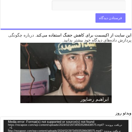
این سایت از اکیسمت برای کاهش جفنگ استفاده می‌کند.
درباره چگونگی
پردازش داده‌های دیدگاه خود بیشتر بدانید.
شهید مدافع حرم
ابراهيم رضاپور
ویدئو روز
Media error: Format(s) not supported or source(s) not found
دریافت پرونده: https://rezapoor.com/wp-content/uploads/2024/02/297345035286438575.mp4?
_=1
دریافت پرونده: http://rezapoor.com/wp-content/uploads/2024/02/297345035286438575.mp4?