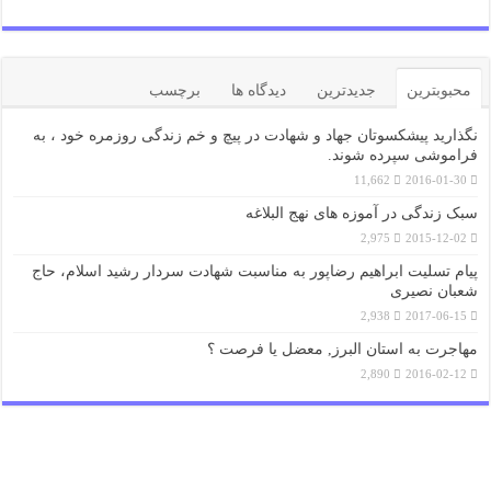
محبوبترین
جدیدترین
دیدگاه ها
برچسب
نگذارید پیشکسوتان جهاد و شهادت در پیچ و خم زندگی روزمره خود ، به
فراموشی سپرده شوند.
11,662
2016-01-30
سبک زندگی در آموزه های نهج البلاغه
2,975
2015-12-02
پیام تسلیت ابراهیم رضاپور به مناسبت شهادت سردار رشید اسلام، حاج
شعبان نصیری
2,938
2017-06-15
مهاجرت به استان البرز, معضل یا فرصت ؟
2,890
2016-02-12