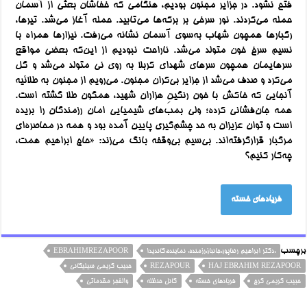
فتح نشود. در جزایر مجنون بودیم، هنگامی‌ که خفاشان بعثی از آسمان
حمله می‌کردند. نور سرخی بر برکه‌ها می‌تابید. حمله آغاز می‌شد. تیرها،
رگبارها همچون شهاب به‌سوی آسمان نشانه می‌رفت. نیزارها همراه با
نسیم سرخ خون متولد می‌شد. ناراحت نبودیم از این‌که بعضی مواقع
سرهایمان همچون سرهای شهدای کربلا به روی نی متولد می‌شد و گل
می‌کرد و صدف می‌شد از جزایر بی‌کران مجنون. می‌رویم از مجنون به طلائیه
آنجایی که خاکش با خون رنگینِ هزاران شهید، همگون طلا گشته است.
همه جان‌فشانی کرده؛ ولی بمب‌های شیمیایی امان رزمندگان را بریده
است و توان عزیزان به حد چشم‌گیری پایین آمده بود و همه در محاصره‌ای
مرگبار قرارگرفته‌اند. بی‌سیم بی‌وقفه بانگ می‌زند: «حاج ابراهیم همت،
چه‌کار کنیم؟
فریادهای خسته
برچسب
،دکتر ابراهیم رضاپور،جانباز،رزمنده، نماینده،کاندیدا
EBRAHIMREZAPOOR
HAJ EBRAHIM REZAPOOR
REZAPOUR
حبيب كريمي سيليكاني
حبيب كريمي کرج
فریادهای خسته
کانل حنظله
والفجر مقدماتی