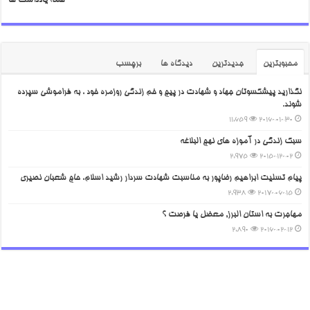
همه یادداشت ها
محبوبترین
جدیدترین
دیدگاه ها
برچسب
نگذارید پیشکسوتان جهاد و شهادت در پیچ و خم زندگی روزمره خود ، به فراموشی سپرده
شوند.
11,659
2016-01-30
سبک زندگی در آموزه های نهج البلاغه
2,975
2015-12-02
پیام تسلیت ابراهیم رضاپور به مناسبت شهادت سردار رشید اسلام، حاج شعبان نصیری
2,938
2017-06-15
مهاجرت به استان البرز, معضل یا فرصت ؟
2,890
2016-02-12