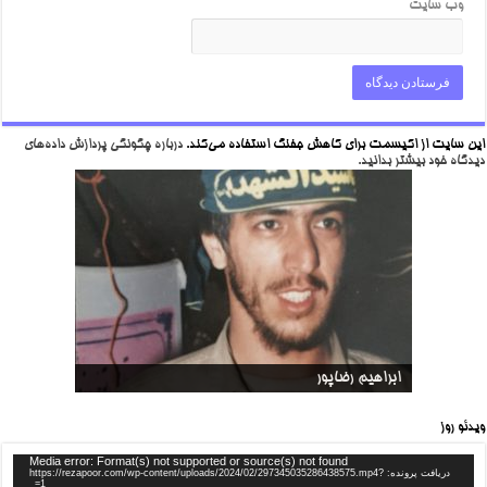
وب‌ سایت
این سایت از اکیسمت برای کاهش جفنگ استفاده می‌کند.
درباره چگونگی پردازش داده‌های
دیدگاه خود بیشتر بدانید.
شهید مدافع حرم
ابراهيم رضاپور
ویدئو روز
Media error: Format(s) not supported or source(s) not found
دریافت پرونده: https://rezapoor.com/wp-content/uploads/2024/02/297345035286438575.mp4?
_=1