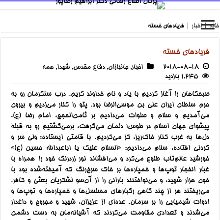
خانه
|
اخبار
|
فریادهای خسته
فریادهای خسته
2018-08-18
اخبار
,
جانبازان
,
دفاع مقدس
,
شهدا
,
همه
1,245 بازدید
صبحگاهان را آغاز کردیم با یاد و نام خداوند کریم. درب سنگرمان رو به
حرم سلطان ایران علی بن موسی‌الرضا بود. پتو را کنار می‌زدیم و بیرون
می‌آمدیم و سلام و صلوات می‌دادیم بر ثامن‌الحجج، امام رضا (ع)،
پیشوای جهان اسلام در طوس! دلمان می‌گرفت، برمی‌گشتیم رو به قبلۀ
دل‌ها به غرب کنار خاک‌ریز، کز می‌کردیم. با قامتی ایستاده؛ ولی سر و
گردنی افتاده، سلام می‌دادیم: «السلام علیک یا اباعبدالله حسین (ع)»
خورشید عالم‌تاب طلوع می‌کرد و می‌افشاند نور زردرنگ خود را همراه با
غبار انفجار توپ‌ها و خمپاره‌ها بر خاک سرخ‌رنگ که آمیخته‌شده بود با
خون هزار شهید، و می‌نواختنند بارانی را از آن‌سو لشکریان بعثی و کافر.
می‌ریختند هر از چند گاهی رگبارهای مسلسل‌ها و خمپاره‌ها و توپ‌ها و
ادوات شیمیایی را بر سرمان. عده‌ای از عزیزان، شهید و مجروح و داغدار
می‌شدند و تعدادی مقاومت می‌کردند که آشیانه‌مان به دست دشمن