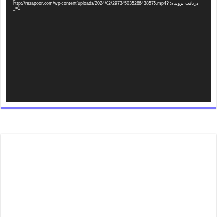
دریافت پرونده: http://rezapoor.com/wp-content/uploads/2024/02/297345035286438575.mp4?
_=1