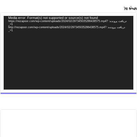
ویدئو روز
Media error: Format(s) not supported or source(s) not found
دریافت پرونده: https://rezapoor.com/wp-content/uploads/2024/02/297345035286438575.mp4?
_=1
دریافت پرونده: http://rezapoor.com/wp-content/uploads/2024/02/297345035286438575.mp4?
_=1