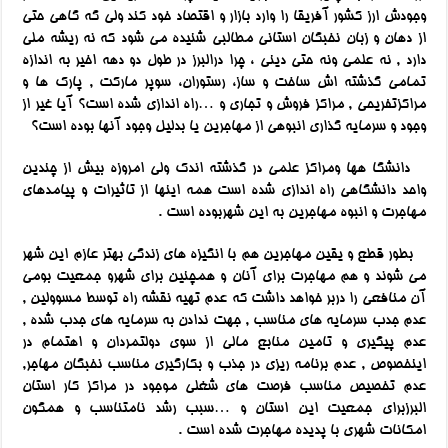
وجودش ارز کشور آفریقا را وارد بازار و اقتصاد خود کند ولی گه گاهی حتی
از دهان و زبان نخبگان استانی مطالبی شنیده می شود که نه ریشه ملی
دارد , نه علمی ونه حتی دینی ، چرا درالبرز در طول دو دهه اخیر به اندازه
تمامی گذشته اش ساخت و ساز، رستوران، سوپر مارکت , پارک ها و
مراکزتفریحی , مراکز فروش و تجاری و …راه اندازی شده است؟ آیا غیر از
وجود و سرمایه گذاری انبوهی از مهاجرین یا بدلیل وجود آنها بوده است؟
دانشگا هها ومراکز علمی در گذشته اندک ولی امروزه بیش از چندین
واحد دانشگاهی راه اندازی شده است همه اینها از تاثیرات و پیامدهای
مهاجرت و انبوه مهاجرین به این شهربوده است .
بطور قطع و یقین مهاجرین هم با انگیزه های زندگی بهتر عازم این شهر
می شوند و هم مهاجرت برای آنان و همچنین برای شهرو جمعیت بومی
آن منافعی را دربر خواهد داشت که عدم تهیه نقشه راه توسط مسوولین ,
عدم جدب سرمایه های مناسب , جهت ندادن به سرمایه های جدب شده ,
عدم پیگیری و تامین منابع مالی از سوی دولتمردان و اهتمام در
اینخصوص , عدم برنامه ریزی در جذب و بکارگیری مناسب نخبگان مهاجر,
عدم تخصیص مناسب فرصت های شغلی موجود در مراکز کار استان
البرزبرای جمعیت این استان و …سبب رشد نامتناسب و همگون
امکانات شهری با پدیده مهاجرت شده است .