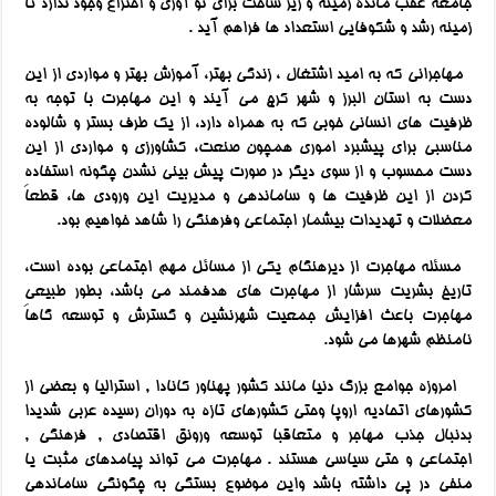
جامعه عقب مانده زمینه و زیر ساخت برای نو آوری و اختراع وجود ندارد تا
زمینه رشد و شکوفایی استعداد ها فراهم آید .
مهاجرانی که به امید اشتغال ، زندگی بهتر، آموزش بهتر و مواردی از این
دست به استان البرز و شهر کرج می آیند و این مهاجرت با توجه به
ظرفیت های انسانی خوبی که به همراه دارد، از یک طرف بستر و شالوده
مناسبی برای پیشبرد اموری همچون صنعت، کشاورزی و مواردی از این
دست محسوب و از سوی دیگر در صورت پیش بینی نشدن چگونه استفاده
کردن از این ظرفیت ها و ساماندهی و مدیریت این ورودی ها، قطعاَ
معضلات و تهدیدات بیشمار اجتماعی وفرهنگی را شاهد خواهیم بود.
مسئله مهاجرت از دیرهنگام یکی از مسائل مهم اجتماعی بوده است،
تاریخ بشریت سرشار از مهاجرت های هدفمند می باشد، بطور طبیعی
مهاجرت باعث افزایش جمعیت شهرنشین و گسترش و توسعه گاهاَ
نامنظم شهرها می شود.
امروزه جوامع بزرگ دنیا مانند کشور پهناور کانادا , استرالیا و بعضی از
کشورهای اتحادیه اروپا وحتی کشورهای تازه به دوران رسیده عربی شدیدا
بدنبال جذب مهاجر و متعاقبا توسعه ورونق اقتصادی , فرهنگی ,
اجتماعی و حتی سیاسی هستند . مهاجرت می تواند پیامدهای مثبت یا
منفی در پی داشته باشد واین موضوع بستگی به چگونگی ساماندهی