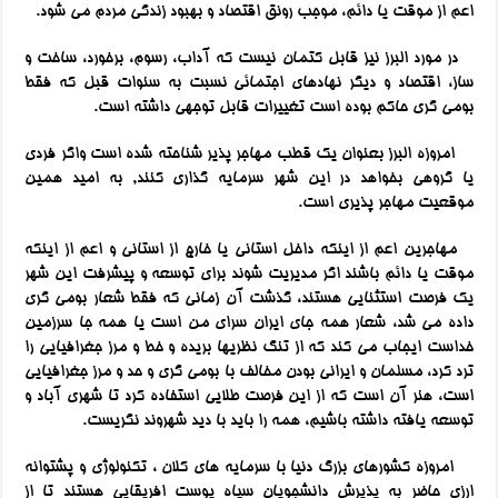
اعم از موقت یا دائم، موجب رونق اقتصاد و بهبود زندگی مردم می شود.
در مورد البرز نیز قابل کتمان نیست که آداب، رسوم، برخورد، ساخت و
ساز، اقتصاد و دیگر نهادهای اجتمائی نسبت به سنوات قبل که فقط
بومی گری حاکم بوده است تغییرات قابل توجهی داشته است.
امروزه البرز بعنوان یک قطب مهاجر پذیر شناحته شده است واگر فردی
یا گروهی بخواهد در این شهر سرمایه گذاری کنند, به امید همین
موقعیت مهاجر پذیری است.
مهاجرین اعم از اینکه داخل استانی یا خارج از استانی و اعم از اینکه
موقت یا دائم باشند اگر مدیریت شوند برای توسعه و پیشرفت این شهر
یک فرصت استثنایی هستند، گذشت آن زمانی که فقط شعار بومی گری
داده می شد، شعار همه جای ایران سرای من است یا همه جا سرزمین
خداست ایجاب می کند که از تنگ نظریها بریده و خط و مرز جغرافیایی را
ترد کرد، مسلمان و ایرانی بودن مخالف با بومی گری و حد و مرز جغرافیایی
است، هنر آن است که از این فرصت طلایی استفاده کرد تا شهری آباد و
توسعه یافته داشته باشیم، همه را باید با دید شهروند نگریست.
امروزه کشورهای بزرگ دنیا با سرمایه های کلان ، تکنولوژی و پشتوانه
ارزی حاضر به پذیرش دانشجویان سیاه پوست افریقایی هستند تا از