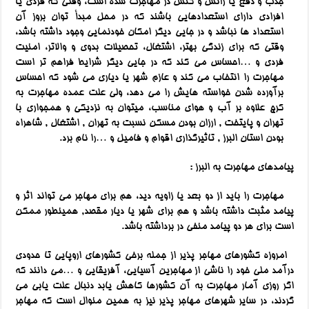
جذب و دفع یا رانش و کنش در مهاجرت شده است، وقتی که فردی یا
افرادی دارای استعدادهایی باشند که در محل مبدأ توان بروز آن
استعداد ها نباشد و در جایی دیگر امکان خودنمایی وجود داشته باشد،
وقتی که برای زندگی بهتر، اشتغال، تحصیلات بدوی و والاتر، امنیت
فردی و …احساس می کند که در جایی دیگر شرایط فراهم تر است
مهاجرت را انتخاب می کند و عازم شهر یا دیاری می شود که احساس
برآورده شدن خواسته هایش را می دهد، ولی علت عمده مهاجرت به
کرج علاوه بر آب و هوای مناسب، میتوان به نزدیکی و همجواری با
تهران و پایتخت , ارزان بودن مسکن نسبت به تهران , اشتغال , شاهراه
بودن استان البرز , تاثیرگذاری اقوام و فامیل و …را نام برد.
پیامدهای مهاجرت به البرز :
مهاجرت را باید از دو بعد یا زاویه دید، هم برای مهاجر می تواند اثر و
پیامد مثبت داشته باشد و هم برای شهر یا دیار مقصد, همینطور ممکن
است برای هر دو پیامد منفی در برداشته باشد.
امروزه کشورهای مهاجر پذیر از جمله برخی کشورهای اروپایی تا حدودی
درآمد ملی خود را ناشی از مهاجرین آسیایی، آفریقایی و …می دانند که
اگر روزی آمار مهاجرت به آن کشورها کاهش یابد دنبال علت یابی می
گردند، در سایر شهرهای مهاجر پذیر نیز به همین منوال است که مهاجر