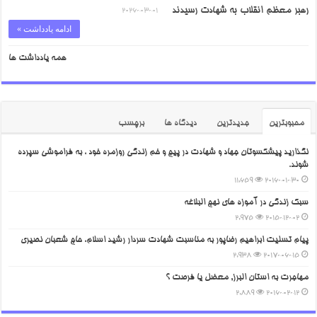
رهبر معظم انقلاب به شهادت رسیدند
2026-03-01
ادامه یادداشت »
همه یادداشت ها
محبوبترین
جدیدترین
دیدگاه ها
برچسب
نگذارید پیشکسوتان جهاد و شهادت در پیچ و خم زندگی روزمره خود ، به فراموشی سپرده
شوند.
11,659
2016-01-30
سبک زندگی در آموزه های نهج البلاغه
2,975
2015-12-02
پیام تسلیت ابراهیم رضاپور به مناسبت شهادت سردار رشید اسلام، حاج شعبان نصیری
2,938
2017-06-15
مهاجرت به استان البرز, معضل یا فرصت ؟
2,889
2016-02-12