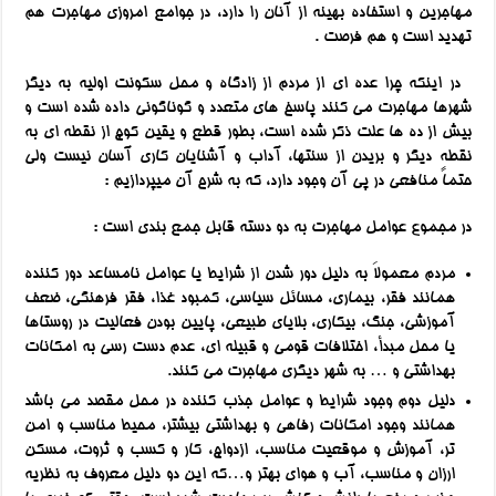
مهاجرین و استفاده بهینه از آنان را دارد، در جوامع امروزی مهاجرت هم
تهدید است و هم فرصت .
در اینکه چرا عده ای از مردم از زادگاه و محل سکونت اولیه به دیگر
شهرها مهاجرت می کنند پاسخ های متعدد و گوناگونی داده شده است و
بیش از ده ها علت ذکر شده است، بطور قطع و یقین کوچ از نقطه ای به
نقطه دیگر و بریدن از سنتها، آداب و آشنایان کاری آسان نیست ولی
حتماً منافعی در پی آن وجود دارد، که به شرح آن میپردازیم :
در مجموع عوامل مهاجرت به دو دسته قابل جمع بندی است :
مردم معمولاَ به دلیل دور شدن از شرایط یا عوامل نامساعد دور کننده
همانند فقر، بیماری، مسائل سیاسی، کمبود غذا، فقر فرهنگی، ضعف
آموزشی، جنگ، بیکاری، بلایای طبیعی، پایین بودن فعالیت در روستاها
یا محل مبدأ، اختلافات قومی و قبیله ای، عدم دست رسی به امکانات
بهداشتی و … به شهر دیگری مهاجرت می کنند.
دلیل دوم وجود شرایط و عوامل جذب کننده در محل مقصد می باشد
همانند وجود امکانات رفاهی و بهداشتی بیشتر، محیط مناسب و امن
تر، آموزش و موقعیت مناسب، ازدواج، کار و کسب و ثروت، مسکن
ارزان و مناسب، آب و هوای بهتر و…که این دو دلیل معروف به نظریه