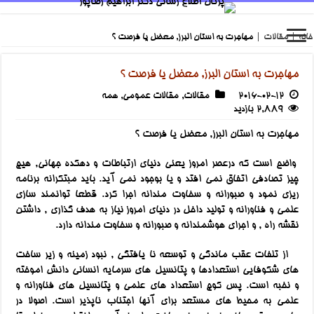
خانه
|
مقالات
|
مهاجرت به استان البرز, معضل یا فرصت ؟
مهاجرت به استان البرز, معضل یا فرصت ؟
2016-02-12
مقالات
,
مقالات عمومی
,
همه
2,889 بازدید
مهاجرت به استان البرز, معضل یا فرصت ؟
واضح است که درعصر امروز یعنی دنیای ارتباطات و دهکده جهانی, هیچ
چیز تصادفی اتفاق نمی افتد و یا بوجود نمی آید. باید مبتکرانه برنامه
ریزی نمود و صبورانه و سخاوت مندانه اجرا کرد. قطعا توانمند سازی
علمی و فناورانه و تولید داخل در دنیای امروز نیاز به هدف گذاری , داشتن
نقشه راه , و اجرای هوشمندانه و صبورانه و سخاوت مندانه دارد.
از تلفات عقب ماندگی و توسعه نا یافتگی , نبود زمینه و زیر ساخت
های شکوفایی استعدادها و پتانسیل های سرمایه انسانی دانش اموخته
و نخبه است. پس کوچ استعداد های علمی و پتانسیل های فناورانه و
علمی به محیط های مستعد برای آنها اجتناب ناپذیر است. اصولا در