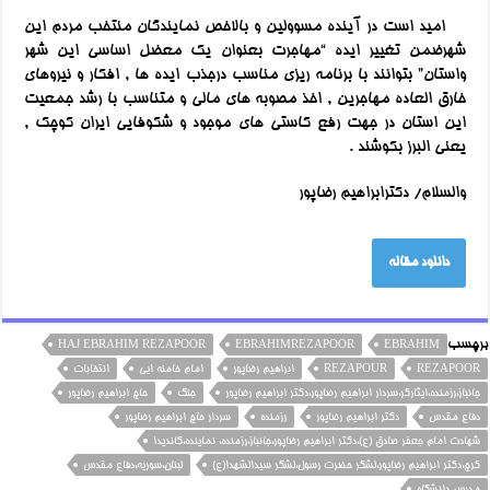
امید است در آینده مسوولین و بالاخص نمایندگان منتخب مردم این
شهرضمن تغییر ایده “مهاجرت بعنوان یک معضل اساسی این شهر
واستان” بتوانند با برنامه ریزی مناسب درجذب ایده ها , افکار و نیروهای
خارق العاده مهاجرین , اخذ مصوبه های مالی و متناسب با رشد جمعیت
این استان در جهت رفع کاستی های موجود و شکوفایی ایران کوچک ,
یعنی البرز بکوشند .
والسلام/ دکترابراهیم رضاپور
دانلود مقاله
برچسب
HAJ EBRAHIM REZAPOOR
EBRAHIMREZAPOOR
EBRAHIM
REZAPOOR
REZAPOUR
ابراهیم رضاپور
امام خامنه ایی
انتخابات
جانباز،رزمنده،ایثارگر،سردار ابراهیم رضاپور،دکتر ابراهیم رضاپور
جنگ
حاج ابراهیم رضاپور
دفاع مقدس
دکتر ابراهیم رضاپور
رزمنده
سردار حاج ابراهیم رضاپور
شهادت امام جعفر صادق (ع)،دکتر ابراهیم رضاپور،جانباز،رزمنده، نماینده،کاندیدا
کرج،دکتر ابراهیم رضاپور،لشگر حضرت رسول،لشگر سیدالشهدا(ع)
لبنان،سوریه،دفاع مقدس
مدرس دانشگاه