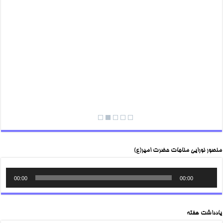
منصور نورایی مناجات حضرت امیر(ع)
00:00
00:00
یادداشت هفته