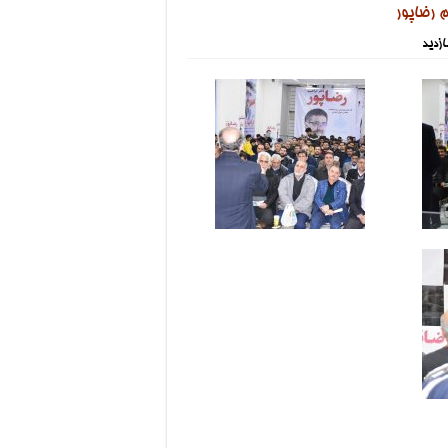
م رضاپور