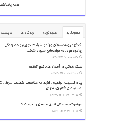
همه یادداشت
محبوبترین
جدیدترین
دیدگاه ها
برچسب
نگذارید پیشکسوتان جهاد و شهادت در پیچ و خم زندگی
روزمره خود ، به فراموشی سپرده شوند.
11,659
2016-01-30
سبک زندگی در آموزه های نهج البلاغه
2,975
2015-12-02
پیام تسلیت ابراهیم رضاپور به مناسبت شهادت سردار رش
اسلام، حاج شعبان نصیری
2,938
2017-06-15
مهاجرت به استان البرز, معضل یا فرصت ؟
2,890
2016-02-12